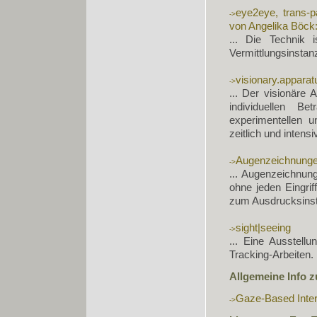
eye2eye, trans-p
von Angelika Böck
... Die Technik i
Vermittlungsinstanz.
visionary.apparat
... Der visionäre
individuellen B
experimentellen u
zeitlich und intens
Augenzeichnunge
... Augenzeichnun
ohne jeden Eingri
zum Ausdrucksinstr
sight|seeing
... Eine Ausstell
Tracking-Arbeiten.
Allgemeine Info z
Gaze-Based Inter