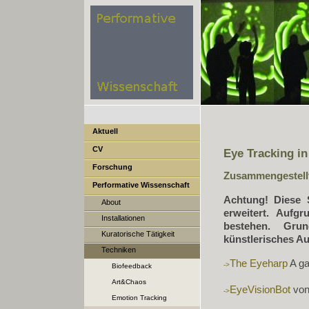
Aktuell
CV
Eye Tracking i
Forschung
Zusammengestellt
Performative Wissenschaft
Achtung! Diese S
About
erweitert. Aufg
Installationen
bestehen. Gru
Kuratorische Tätigkeit
künstlerisches Au
Techniken
The Eyeharp
A ga
Biofeedback
Art&Chaos
EyeVisionBot
von 
Emotion Tracking