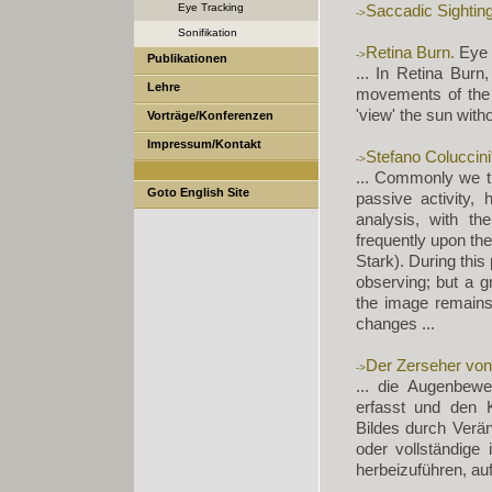
Saccadic Sightin
Eye Tracking
Sonifikation
Retina Burn.
Eye T
Publikationen
... In Retina Bur
Lehre
movements of the p
'view' the sun witho
Vorträge/Konferenzen
Impressum/Kontakt
Stefano Coluccini
... Commonly we th
Goto English Site
passive activity,
analysis, with th
frequently upon the
Stark). During thi
observing; but a g
the image remains 
changes ...
Der Zerseher v
... die Augenbewe
erfasst und den 
Bildes durch Verän
oder vollständige
herbeizuführen, auf