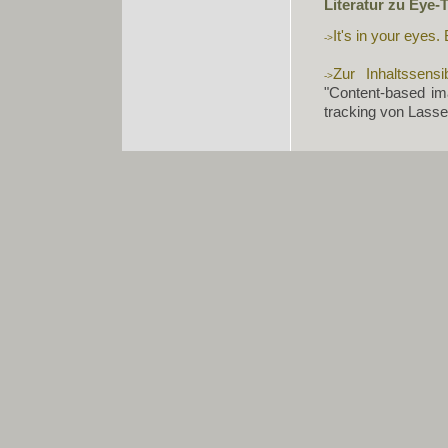
Literatur zu Eye-
It's in your eyes.
Zur Inhaltssensi
"Content-based im
tracking von Lasse