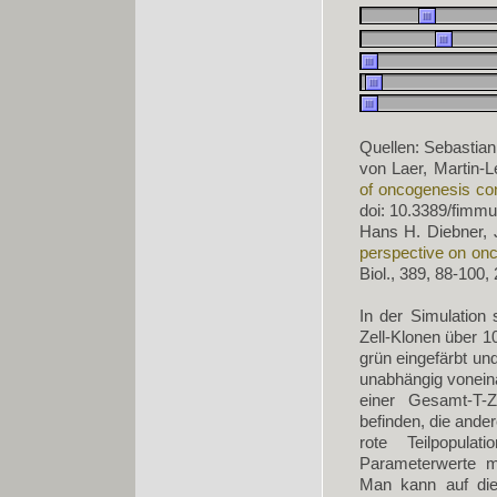
Quellen: Sebastia
von Laer, Martin
of oncogenesis con
doi: 10.3389/fimm
Hans H. Diebner, 
perspective on onc
Biol., 389, 88-100,
In der Simulation
Zell-Klonen über 1
grün eingefärbt un
unabhängig voneina
einer Gesamt-T-Z
befinden, die ande
rote Teilpopula
Parameterwerte m
Man kann auf die