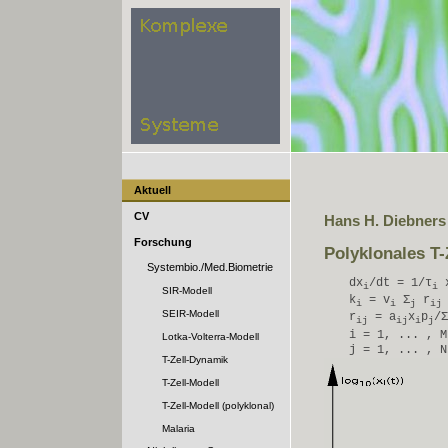
Aktuell
CV
Hans H. Diebners
Forschung
Polyklonales T-
Systembio./Med.Biometrie
dx
/dt = 1/τ
i
i
SIR-Modell
k
= v
Σ
r
i
i
j
ij
SEIR-Modell
r
= a
x
p
/Σ
ij
ij
i
j
i = 1, ... , M
Lotka-Volterra-Modell
j = 1, ... , N
T-Zell-Dynamik
T-Zell-Modell
T-Zell-Modell (polyklonal)
Malaria