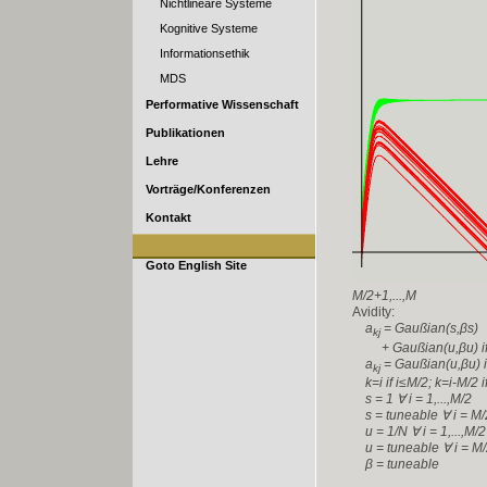
Nichtlineare Systeme
Kognitive Systeme
Informationsethik
MDS
Performative Wissenschaft
Publikationen
Lehre
Vorträge/Konferenzen
Kontakt
Goto English Site
M/2+1,...,M
Avidity:
a
= Gaußian(s,βs)
kj
+ Gaußian(u,βu) if 
a
= Gaußian(u,βu) if
kj
k=i if i≤M/2; k=i-M/2 i
s = 1 ∀ i = 1,...,M/2
s = tuneable ∀ i = M/
u = 1/N ∀ i = 1,...,M/2
u = tuneable ∀ i = M/
β = tuneable