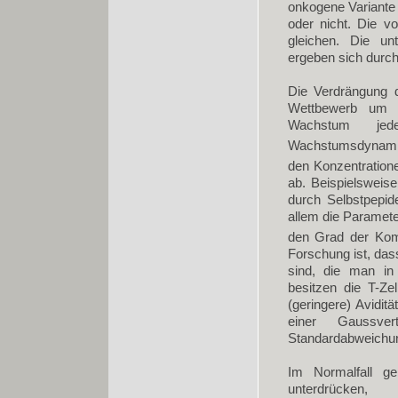
onkogene Variante
oder nicht. Die vo
gleichen. Die unt
ergeben sich durch 
Die Verdrängung d
Wettbewerb um d
Wachstum jed
Wachstumsdynamik
den Konzentration
ab. Beispielsweise
durch Selbstpepid
allem die Paramet
den Grad der Komp
Forschung ist, das
sind, die man in
besitzen die T-Z
(geringere) Avidit
einer Gaussver
Standardabweichung
Im Normalfall ge
unterdrücke